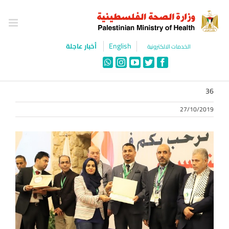
Ski
t
conten
English
أخبار عاجلة
الخدمات الالكترونية
WhatsApp
Instagram
YouTube
Twitter
Facebook
36
27/10/2019