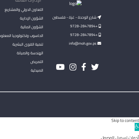
التعاون الدولي والمشاريع
شارع الوحدة - غزة - فلسطين
الشؤون الإدارية
+9728-2847894
الشؤون المالية
+9728-2847894
الحاسوب وتكنولوجيا المعلو
info@moh.gov.ps
تنمية القوى البشرية
الهندسة والصيانة
التمريض
الصيدلية
Skip to content
Ope
toolba
أدوات تسهيل الوصول