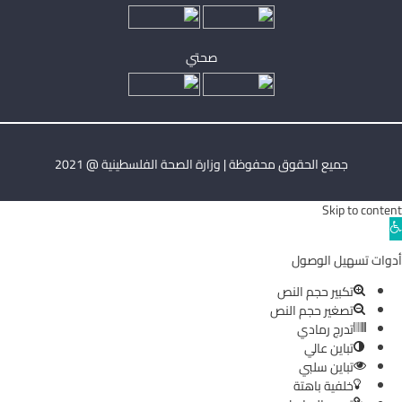
صحتي
جميع الحقوق محفوظة | وزارة الصحة الفلسطينية @ 2021
Skip to content
Ope
toolba
أدوات تسهيل الوصول
تكبير حجم النص
تصغير حجم النص
تدرج رمادي
تباين عالي
تباين سلبي
خلفية باهتة