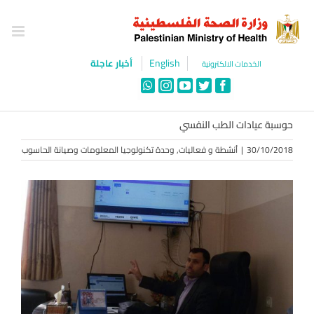
Ski
t
conten
English
أخبار عاجلة
الخدمات الالكترونية
WhatsApp
Instagram
YouTube
Twitter
Facebook
حوسبة عيادات الطب النفسي
30/10/2018
|
أنشطة و فعاليات
,
وحدة تكنولوجيا المعلومات وصيانة الحاسوب