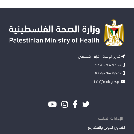
شارع الوحدة - غزة - فلسطين
+9728-2847894
+9728-2847894
info@moh.gov.ps
الإدارات العامة
التعاون الدولي والمشاريع