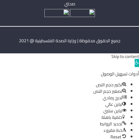
صحتي
جميع الحقوق محفوظة | وزارة الصحة الفلسطينية @ 2021
Skip to content
Ope
toolba
أدوات تسهيل الوصول
تكبير حجم النص
تصغير حجم النص
تدرج رمادي
تباين عالي
تباين سلبي
خلفية باهتة
تحديد الروابط
خط مقروء
Reset