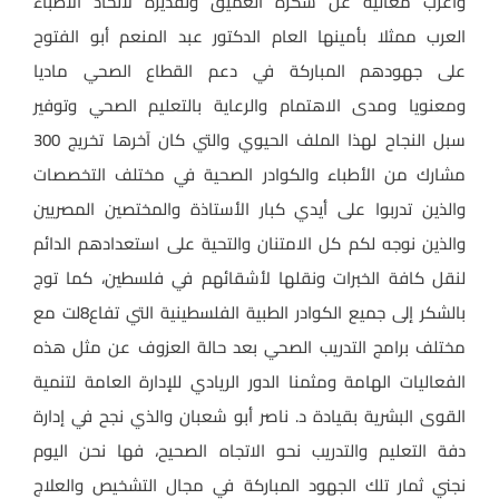
وأعرب معاليه عن شكره العميق وتقديره لاتحاد الأطباء
العرب ممثلا بأمينها العام الدكتور عبد المنعم أبو الفتوح
على جهودهم المباركة في دعم القطاع الصحي ماديا
ومعنويا ومدى الاهتمام والرعاية بالتعليم الصحي وتوفير
سبل النجاح لهذا الملف الحيوي والتي كان آخرها تخريج 300
مشارك من الأطباء والكوادر الصحية في مختلف التخصصات
والذين تدربوا على أيدي كبار الأستاذة والمختصين المصريين
والذين نوجه لكم كل الامتنان والتحية على استعدادهم الدائم
لنقل كافة الخبرات ونقلها لأشقائهم في فلسطين، كما توج
بالشكر إلى جميع الكوادر الطبية الفلسطينية التي تفاع8لت مع
مختلف برامج التدريب الصحي بعد حالة العزوف عن مثل هذه
الفعاليات الهامة ومثمنا الدور الريادي للإدارة العامة لتنمية
القوى البشرية بقيادة د. ناصر أبو شعبان والذي نجح في إدارة
دفة التعليم والتدريب نحو الاتجاه الصحيح، فها نحن اليوم
نجني ثمار تلك الجهود المباركة في مجال التشخيص والعلاج