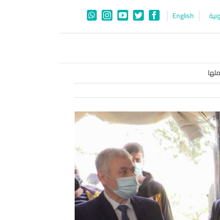
نية
English
WhatsApp
Instagram
YouTube
Twitter
Facebook
لها