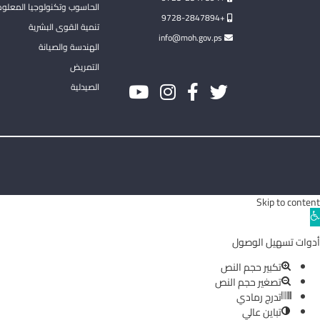
الحاسوب وتكنولوجيا المعلو
+9728-2847894
تنمية القوى البشرية
info@moh.gov.ps
الهندسة والصيانة
التمريض
الصيدلية
Skip to content
Ope
toolba
أدوات تسهيل الوصول
تكبير حجم النص
تصغير حجم النص
تدرج رمادي
تباين عالي