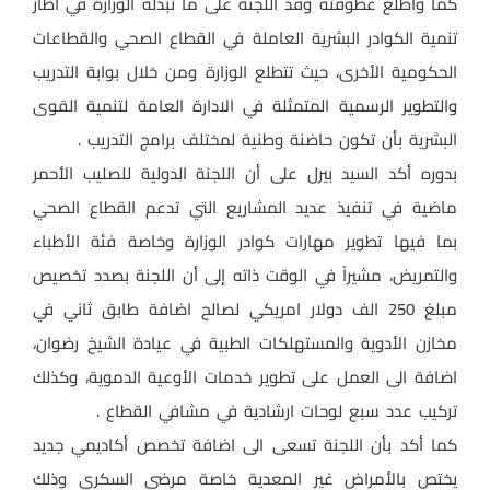
كما وأطلع عطوفته وفد اللجنة على ما تبذله الوزارة في اطار
تنمية الكوادر البشرية العاملة في القطاع الصحي والقطاعات
الحكومية الأخرى، حيث تتطلع الوزارة ومن خلال بوابة التدريب
والتطوير الرسمية المتمثلة في الادارة العامة لتنمية القوى
البشرية بأن تكون حاضنة وطنية لمختلف برامج التدريب .
بدوره أكد السيد بيرل على أن اللجنة الدولية للصليب الأحمر
ماضية في تنفيذ عديد المشاريع التي تدعم القطاع الصحي
بما فيها تطوير مهارات كوادر الوزارة وخاصة فئة الأطباء
والتمريض، مشيراً في الوقت ذاته إلى أن اللجنة بصدد تخصيص
مبلغ 250 الف دولار امريكي لصالح اضافة طابق ثاني في
مخازن الأدوية والمستهلكات الطبية في عيادة الشيخ رضوان،
اضافة الى العمل على تطوير خدمات الأوعية الدموية، وكذلك
تركيب عدد سبع لوحات ارشادية في مشافي القطاع .
كما أكد بأن اللجنة تسعى الى اضافة تخصص أكاديمي جديد
يختص بالأمراض غير المعدية خاصة مرضى السكري وذلك