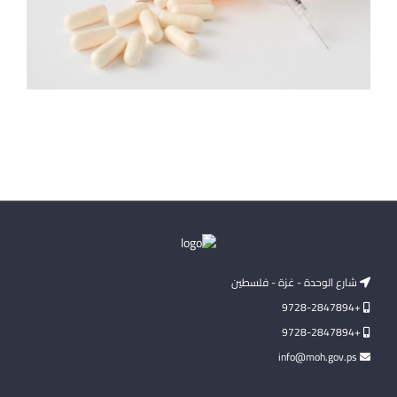
شارع الوحدة - غزة - فلسطين
+9728-2847894
+9728-2847894
info@moh.gov.ps