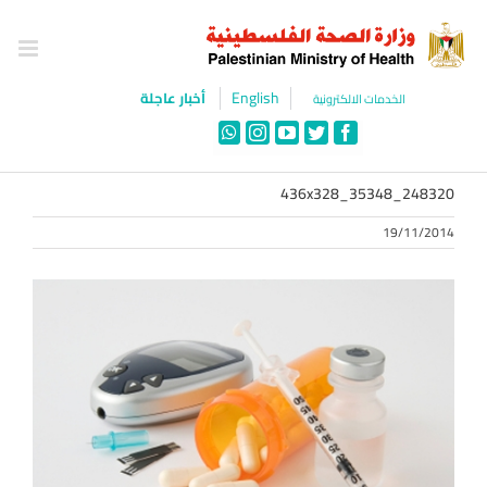
Ski
t
conten
English
أخبار عاجلة
الخدمات الالكترونية
WhatsApp
Instagram
YouTube
Twitter
Facebook
436x328_35348_248320
19/11/2014