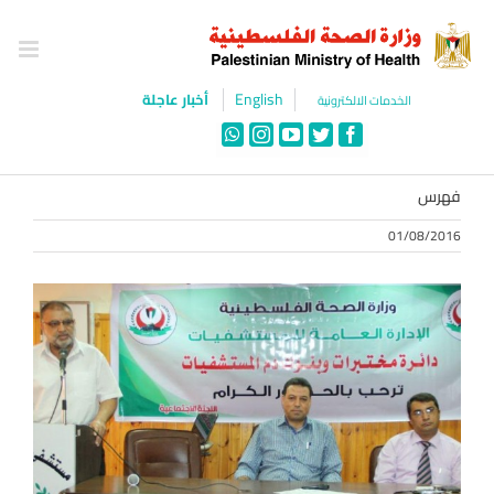
Ski
t
conten
English
أخبار عاجلة
الخدمات الالكترونية
WhatsApp
Instagram
YouTube
Twitter
Facebook
فهرس
01/08/2016