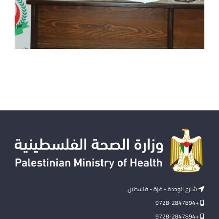
شارع الوحدة - غزة - فلسطين
+9728-2847894
+9728-2847894