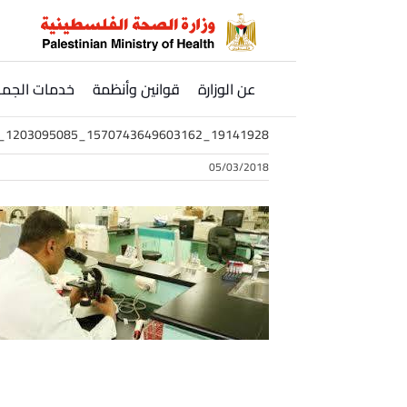
Ski
t
conten
عن الوزارة
قوانين وأنظمة
خدمات الجمه
19141928_1570743649603162_1203095085_n
05/03/2018