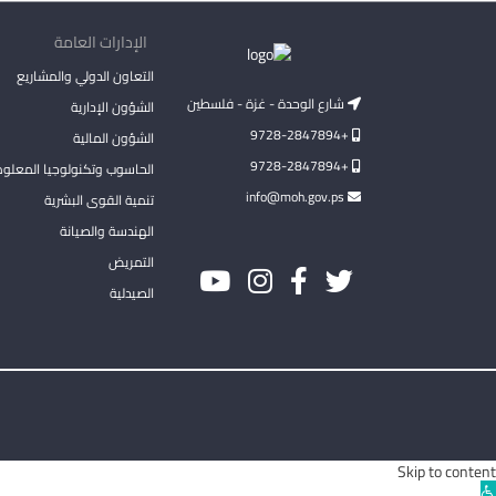
الإدارات العامة
التعاون الدولي والمشاريع
شارع الوحدة - غزة - فلسطين
الشؤون الإدارية
+9728-2847894
الشؤون المالية
+9728-2847894
الحاسوب وتكنولوجيا المعلو
info@moh.gov.ps
تنمية القوى البشرية
الهندسة والصيانة
التمريض
الصيدلية
Skip to content
Ope