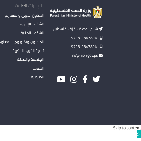
الإدارات العامة
التعاون الدولي والمشاريع
الشؤون الإدارية
شارع الوحدة - غزة - فلسطين
الشؤون المالية
+9728-2847894
الحاسوب وتكنولوجيا المعلو
+9728-2847894
تنمية القوى البشرية
info@moh.gov.ps
الهندسة والصيانة
التمريض
الصيدلية
Skip to content
Ope
toolba