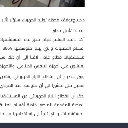
د.صباح:توقف محطة توليد الكهرباء ستؤثر تأثي
الصحة /أمل مطير
أكد د.عبد السلام صباح مدير عام المستشفيات 
يعيشون على أجهزة التنفس الصناعي، والأجهزة 
غسيل كلى ،مشيرا الى أن متوسط عدد المرضي الذين ي
يذكر أن انقطاع التيار الكهربائي عن المستشف
الصحية المقدمة للمرضى خاصة أقسام العناية 
المستشفيات، والتي تلجأ إلى استخدامها في حال انقطاع التيار الكهربائي.[/ow][/fusion_builder_container