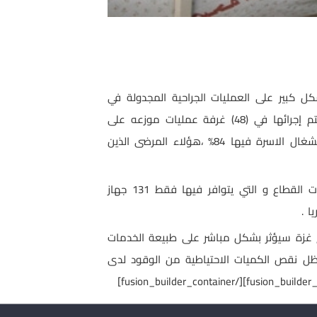
كل كبير على العمليات الجراحية المجدولة في
اقسام العمليات والتي يبلغ متوسطها 3864 عملية شهرياً في المستشفيات تتراوح بين صغرى ومتوسطة وكبرى يتم إجرائها في (48) غرفة عمليات موزعه على
مستشفيات قطاع غزة ، لافتا الى أن ذلك سيشكل خطرا على المرضى في أقسام العناية المركزة التي يبلغ نسبة انشغال الاسرة فيها 84% ،هؤلاء المرضى الذين
وبين د.صباح أن إنقطاع التيار الكهربائي ونقص الوقود سيؤثران بشكل كبير على أقسام غسيل الكلى في مستشفيات القطاع و التي يتوافر فيها فقط 131 جهاز
اع غزة سيؤثر بشكل مباشر على طبيعة الخدمات
 ظل نقص الكميات الاحتياطية من الوقود لدى