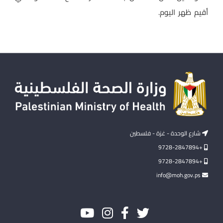
أقيم ظهر اليوم.
شارع الوحدة - غزة - فلسطين
+9728-2847894
+9728-2847894
info@moh.gov.ps