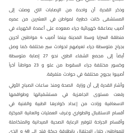
وذكر القدرة أن واحدة من الإصابات التي وصلت إلى
المستشفى كانت خطيرة لمواطن في العشرين من عمره
أصيب بصاعقة كهربائية جراء صعوده على أعمدة الكهرباء في
منطقة السرايا وسط المدينة بينما أصيب 4 مواطنين آخرين
بجراح متوسطة جراء تعرضهم لحوادث سير مختلفة كما وصل
أيضاً إلى مجمع الشفاء الطبي نحو 27 إصابة متوسطة
وكسور مختلفة جراء السقوط من علو و 23 مواطناً آخراً
أصيبوا بجروح مختلفة في حوادث متفرقة.
وأشار القدرة إلى أن وزارة الصحة ومنذ ساعات الصباح الأولي
رفعت مستوى الجاهزية في مستشفياتها وطواقمها
الاسعافية وزادت من إعداد كوادرها الطبية والفنية في
أقسام الاستقبال والطواري وغرف العمليات والعانية المركزة
وأقسام الجراحة لتوفير الرعاية الصحية الميدانية والمتكاملة
للمواطنين خلال الاحتفال بانطلاقة حركة فتح الــ 48 و الذي