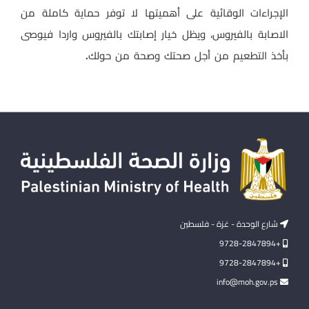
الإجراءات الوقائية على أهميتها لا توفر حماية كاملة من
الاصابة بالفيروس، ويظل خيار إصابتك بالفيروس واردا فيوصى
بأخذ التطعيم من أجل صحتك وصحة من حولك
.
شارع الوحدة - غزة - فلسطين
+9728-2847894
+9728-2847894
info@moh.gov.ps