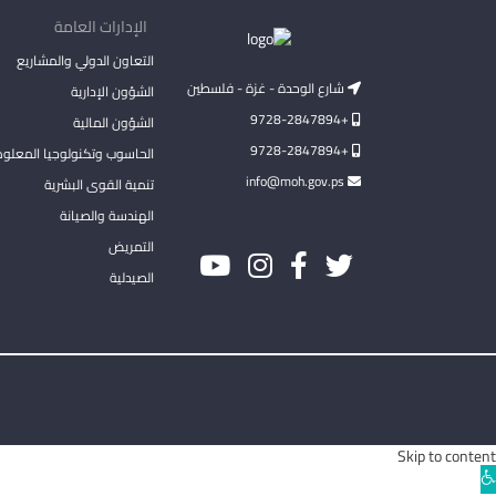
الإدارات العامة
التعاون الدولي والمشاريع
شارع الوحدة - غزة - فلسطين
الشؤون الإدارية
+9728-2847894
الشؤون المالية
+9728-2847894
الحاسوب وتكنولوجيا المعلو
info@moh.gov.ps
تنمية القوى البشرية
الهندسة والصيانة
التمريض
الصيدلية
Skip to content
Ope