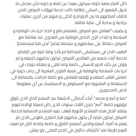
كان القرار صعبا كونه سيكون بعيدا عن اهله و ذويه لكن سرعان ما
تحول الشعور الى انسانى لطالما كانت خدمة لهؤلاء المرضى الذين
تختلف أمراضهم ما بين الاورام و الكلى و منهم من أجرى عمليات
جراحية و بحاجة الى عناية فائقة.
و يضيف:”نتعامل مع المرضى باهتمام بالغ و اتخاذ اجراءات الوقاية و
السلامة و ارتداء الزى الخاص للوقاية من العدوى عند تعاملنا مع
المرضى حفاظا على سلامتهم و سلامتنا ليختم “نحن هنا لسلامتكم”.
الطبيب الاخر في مستشفى الصداقة لم يأخذ وقتا كبيرا من التفكير
لخدمة أبناء شعبه من العائدين المرضى ليكون بجانبهم كزميله،و لم
يتوان عن ذلك الدور الانسانى خاصة وانه تلقى و زملائه دورات في
اجراءات السلامة والوقاية في تنمية القوى البشرية الى جانب دورة في
انعاش القلب المتقدم تؤهله للتعامل مع كافة الحالات ،بالاضافة الى
الاستعانة و المشورة مع المسئولين و الاستفسار عن أى معلومة
تخص المحجورين.
“صبا و آسر و محمد” أبناء أخصائى الاشعة عبد السلام الحاج الذى تتوق
لرؤيتهم خاصة “أسر” ذوى الثلاث سنوات الذى كان لصيقا لوالده،اليوم
يفتقد الحاج هذه المشاعر الأبوية لتغلب عليه المشاعر الانسانية لخدمة
المرضى ليكون قراره أن يكون بجانبهم قرار اختيارى تطوعى،الذى لم
يعلم به أفراد أسرته،والذين أسرهم القلق و خاصة والدته التى لم تعرف
للنوم طريفا منذ اكتشاف حالتين في الحجر الصحى بلو بيتش.