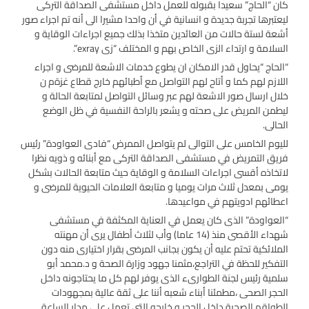
كان “الحاج” سعيدا بقبوله للعمل داخل مستشفى الصداقة التركى
ليعتبرها تجربة جديدة و انسانية في أن واحدا مشيرا الى أنه تم اجراء صور
أشعة لستة حالات من العائدين متخذا بذلك جميع اجراءات الوقاية و
السلامة و ارتداء الزى الخاص بهم و المختلف “زى exray”.
“الحاج “يحاول قدر الامكان ان يطوع خدمات الاشعة للمرضى و اجراء
اللازم لهم كما و أتاح لهم التواصل مع أطبائهم خارج قطاع غزةم ن
خلال ارسال صور الاشعة لهم عبر وسائل التواصل لمتابعة الحالة و
ليطمن المريض على صحته و يشعر بالراحة النفسية في ظل الوضع
الحالى.
لليوم الخامس على التوالى لم يتواصل الممرض “فادى العواودة” رئيس
فريق التمريض في مستشفى الصداقة التركى مع أبنائه و ذويه نظرا
لاتخاذه أقسى اجراءات السلامة و الوقاية حيث متابعة الحالات بشكل
يومى بمعدل ثلاث مرات يوميا و متابعة العلامات الحيوية للمرضى و
اعطائهم ادويتهم في مواعيدها.
“العواودة” الذى كان يعمل في العناية المكثفة في مستشفى
شهداء الأقصى منذ (14 عاما) وأب لثلاث أطفال يرى أن مهنته
الملائكية تحتم عليه أن يكون بجانب المرضى بقرار اختيارى منه دون
التفكير للحظة في التراجع،مثمنا جهود وزارة الصحة و د.محمد أبو
سلمية رئيس لجنة الطوارىء الذى يوفر لهم كل ما يحتاجونه داخل
الحجر الصحى ،مطمئنا أبناء شعبه أننا على ثقة عالية بمجهودات
الطواقم الصحية داخل الحجر و خارجه التى تعمل على مدار الساعة