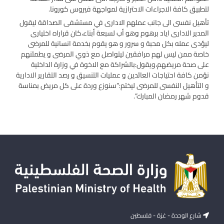
لتطبيق كافة الاجراءات الاحترازية لمواجهة فيروس كورونا.
تأهيل نفسى الى جانب عملهم الادارى في مستشفى الصداقة ليقول
المدير الادارى اياد برهوم وهو أب لسبعة أبناء،كان قراراه اختيارى
ليؤدى عمله بكل محبة و سرور و هو يقوم بخدمة انسانية للمرضى
خاصة ممن ليس لهم مرافقين ليتواصل مع ذوي المرضى و يطمئنهم
على صحة مريضهم،ويقول:بالشراكة مع الاخوة في وزارة الداخلية
نؤمن كافة احتياجات العائدين و عمليات التنسيق و رصد التقارير الادارية
و التأهيل النفسى للمرضى ليختم:”سنوزع وردة على كل مريض بمناسة
قدوم شهر رمضان المبارك”.
شارع الوحدة - غزة - فلسطين