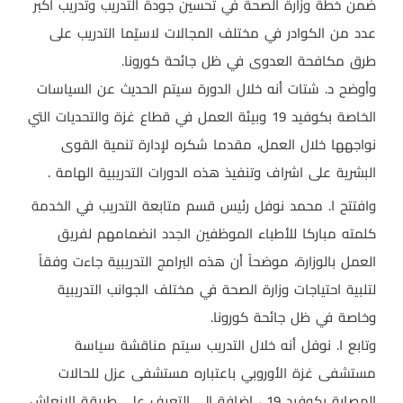
ضمن خطة وزارة الصحة في تحسين جودة التدريب وتدريب أكبر
عدد من الكوادر في مختلف المجالات لاسيّما التدريب على
طرق مكافحة العدوى في ظل جائحة كورونا.
وأوضح د. شتات أنه خلال الدورة سيتم الحديث عن السياسات
الخاصة بكوفيد 19 وبيئة العمل في قطاع غزة والتحديات التي
نواجهها خلال العمل، مقدما شكره لإدارة تنمية القوى
البشرية على اشراف وتنفيذ هذه الدورات التدريبية الهامة .
وافتتح ا. محمد نوفل رئيس قسم متابعة التدريب في الخدمة
كلمته مباركا للأطباء الموظفين الجدد انضمامهم لفريق
العمل بالوزارة، موضحاً أن هذه البرامج التدريبية جاءت وفقاً
لتلبية احتياجات وزارة الصحة في مختلف الجوانب التدريبية
وخاصة في ظل جائحة كورونا.
وتابع ا. نوفل أنه خلال التدريب سيتم مناقشة سياسة
مستشفى غزة الأوروبي باعتباره مستشفى عزل للحالات
المصابة بكوفيد 19 ، إضافة إلى التعرف على طريقة الإنعاش