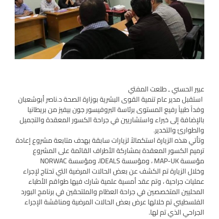
عبير الحسني ـ طلعت المفتي
استقبل مدير عام تنمية القوى البشرية بوزارة الصحة د.ناصر أبوشعبان
وفداً طبياً رفيع المستوى برئاسة البروفيسور جون بيفيز من بريطانيا
بالإضافة إلى خبراء واستشاريين في جراحة الكسور المعقدة والتجميل
والطوارئ والتخدير.
وتأتي هذه الزيارة استكمالاً لزيارات سابقة بهدف متابعة مشروع إعادة
ترميم الكسور المعقدة بمشاركة الأطراف القائمة على المشروع
مؤسسة MAP-UK ، ومؤسسة IDEALS، ومؤسسة NORWAC
وخلال الزيارة تم الكشف عن بعض الحالات المرضية التي تحتاج لإجراء
عمليات جراحية ، وتم عقد أمسية علمية شارك فيها طواقم الأطباء
المحليين المتخصصين في جراحة العظام والملتحقين في برنامج البورد
الفلسطيني تم خلالها عرض بعض الحالات المرضية ومناقشة الإجراء
الجراحي الذي تم لها.