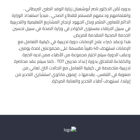
بدوره ثمّن الدكتور ناصر أبوشعبان زيارة الوفد الطبي البريطاني ،
واهتمامهم ودعمهم المستمر للقطاع الصحي ، مبدياً استعداد الوزارة
الدائم للتعاون المثمر وبذل الجهود لإنجاح المشاريع التعليمية والتدريبية
في سبيل الارتقاء بمستوى الكوادر في وزارة الصحة في سبيل تحسين
الخدمة الصحية المقدمة للمريض.
هذا وعقد خبراء علاج الإصابات دورة تدريبية في كيفية التعامل مع
الإصابات تستهدف 40 طبيباً مقسمة على مجموعتين لمدة يومين،
وعقب الدورة سيتم اختيار مجموعة من الأطباء ممن لديه الخبرة
والكفاءة للالتحاق بدورة إعداد مدربين TOT . كما سيتم عقد محاضرة
تدريبية متخصصة في كيفية التعامل مع الحالات التي تعاني من
صعوبة في التنفس ، يقدمها د. إيمون ماكوي استشاري التخدير من
إيرلندا، تستهدف أطباء التخدير والعناية المركزة.