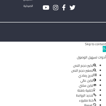
الصيدلية
Skip to content
Ope
toolba
أدوات تسهيل الوصول
تكبير حجم النص
تصغير حجم النص
تدرج رمادي
تباين عالي
تباين سلبي
خلفية باهتة
تحديد الروابط
خط مقروء
Reset