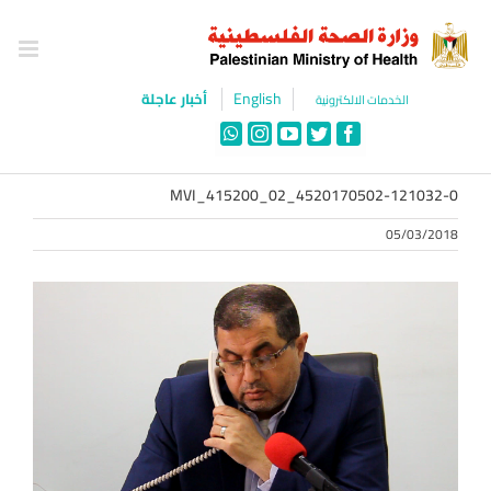
Ski
t
conten
English
أخبار عاجلة
الخدمات الالكترونية
WhatsApp
Instagram
YouTube
Twitter
Facebook
MVI_415200_02_4520170502-121032-0
05/03/2018