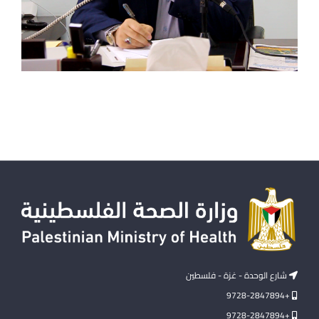
شارع الوحدة - غزة - فلسطين
+9728-2847894
+9728-2847894