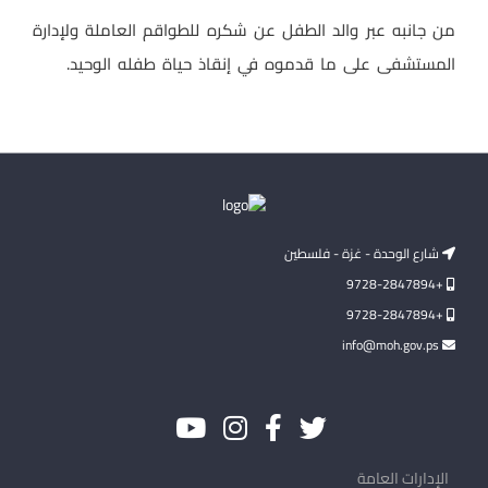
من جانبه عبر والد الطفل عن شكره للطواقم العاملة ولإدارة
المستشفى على ما قدموه في إنقاذ حياة طفله الوحيد.
شارع الوحدة - غزة - فلسطين
+9728-2847894
+9728-2847894
info@moh.gov.ps
الإدارات العامة