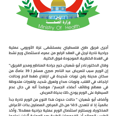
أجرى فريق طبي فلسطيني بمستشفى غزة الأوروبي عملية
جراحية نادرة لرجل في العقد الرابع من عمره، لاستئصال ورم نشط
في الغدة الكظرية، الموجودة فوق الكلية.
وقال الدكتور نادر أبو شعبان، خبير جراحة المناظير ومدير الفريق:"
إن الورم سبب للمريض عبد الناصر صبري مسلم ( 39 عاماً)، من
سكان مدينة رفح، نوبات شديدة في ارتفاع ضغط الدم وحالات
ارتجاف في القلب، ونوبات صداع وتعرق شديد، وتغيرات ملحوظة
في معظم وظائف أعضاء الجسم"، موضحاً أنه في حال عدم
السيطرة على الورم يودي ذلك بحياة المريض.
وأضاف أبو شعبان: " حالات حدوث هذا النوع من الورم نادرة جداً
عالمياً، إذ لا تتعدى 0.5% من كل المرضى المصابين بذات الأعراض
المذكورة، ويستلزم استئصال الورم عملية جراحية معقدة". وأكد
الطبيب المعالج أن الفحوصات الطبية بعد العملية أثبتت نجاحها