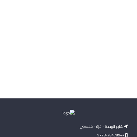
شارع الوحدة - غزة - فلسطين
+9728-2847894