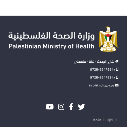
شارع الوحدة - غزة - فلسطين
+9728-2847894
+9728-2847894
info@moh.gov.ps
الإدارات العامة