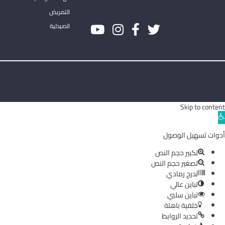
التمريض
الصيدلية
Skip to content
Ope
toolba
أدوات تسهيل الوصول
تكبير حجم النص
تصغير حجم النص
تدرج رمادي
تباين عالي
تباين سلبي
خلفية باهتة
تحديد الروابط