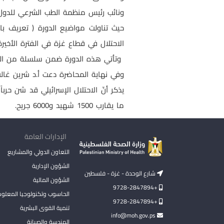
ونائب رئيس منظمة الطب الشرعي للدول ال
حيث تناولت مواضيع الدورة ( تعريف با
الاحتلال في قطاع غزة في الفترة الأخير
وتأتي هذه الدورة ضمن سلسلة من الدور
وفي نهاية المحاضرة دعت أ.د شرين غالب 
ما يقارب 1500 شهيد و6000 جريح.
الإدارات العامة
التعاون الدولي والمشاريع
الشؤون الإدارية
شارع الوحدة - غزة - فلسطين
الشؤون المالية
+9728-2847894
الحاسوب وتكنولوجيا المعلو
+9728-2847894
تنمية القوى البشرية
info@moh.gov.ps
الهندسة والصيانة