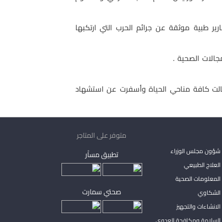
ر طبية موثقة عن جرائم الحرب التي ارتكبها
جالات الصحية .
الاحتلال الإسرائيلي قد شن حرباً شرسة في الفترة الممتدة من 27ديسمبر 2008 وحتى 19 يناير 2009 طالت كافة مناحي الحياة وأسفرت عن استشهاد
متوفر على المتاجر
شؤون مجلس الوزراء
تطبيق مساْر
لعلاج الطبيعي
المعلومات الصحية
صحتي سمارت
الشكاوي
لانشاءات والتجهيز
السلامة ومكافحة العدوى