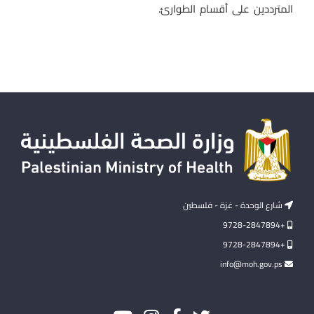
المترددين على أقسام الطوارئ.
شارع الوحدة - غزة - فلسطين
+9728-2847894
+9728-2847894
info@moh.gov.ps