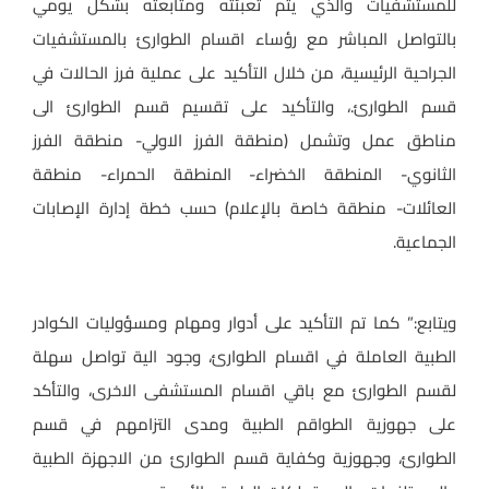
للمستشفيات والذي يتم تعبئته ومتابعته بشكل يومي
بالتواصل المباشر مع رؤساء اقسام الطوارئ بالمستشفيات
الجراحية الرئيسية، من خلال التأكيد على عملية فرز الحالات في
قسم الطوارئ.، والتأكيد على تقسيم قسم الطوارئ الى
مناطق عمل وتشمل (منطقة الفرز الاولي- منطقة الفرز
الثانوي- المنطقة الخضراء- المنطقة الحمراء- منطقة
العائلات- منطقة خاصة بالإعلام) حسب خطة إدارة الإصابات
الجماعية.
ويتابع:” كما تم التأكيد على أدوار ومهام ومسؤوليات الكوادر
الطبية العاملة في اقسام الطوارئ، وجود الية تواصل سهلة
لقسم الطوارئ مع باقي اقسام المستشفى الاخرى، والتأكد
على جهوزية الطواقم الطبية ومدى التزامهم في قسم
الطوارئ، وجهوزية وكفاية قسم الطوارئ من الاجهزة الطبية