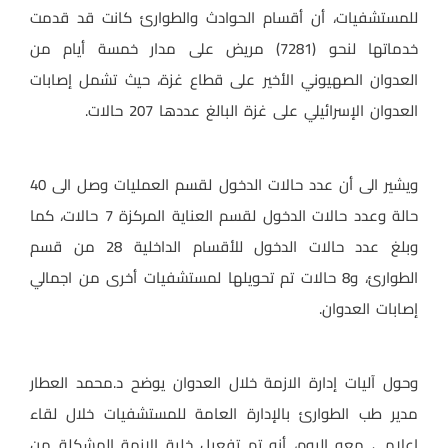
للمستشفيات، أن أقسام الحوادث والطوارئ كانت قد قدمت
خدماتها لنحو (7281) مريض على مدار خمسة أيام من
العدوان الصهيوني الأخير على قطاع غزة، حيث تشمل إصابات
العدوان الإسرائيلي على غزة البالغ عددها 207 حالات.
ويشير الى أن عدد حالات الدخول لقسم العمليات وصل الى 40
حالة وعدد حالات الدخول لقسم العناية المركزة 7 حالات، كما
وبلغ عدد حالات الدخول للأقسام الداخلية 28 من قسم
الطوارئ، و8 حالات تم تحويلها لمستشفيات أخرى من اجمالي
إصابات العدوان.
وحول آليات إدارة الازمة خلال العدوان يوضح د.محمد العطار
مدير طب الطوارئ بالإدارة العامة للمستشفيات خلال لقاء
اعلامي معه اليوم، أنه تم تفعيل خلية الازمة المشكلة من