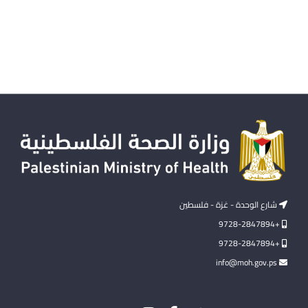
شارع الوحدة - غزة - فلسطين
+9728-2847894
+9728-2847894
info@moh.gov.ps