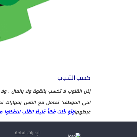
كسب القلوب
إذن القلوب لا تكسب بالقوة ولا بالمال , و
اخي الموظف’ تعامل مع الناس بمهارات ت
غيظهم(
وَلَوْ كُنتَ فَظاًّ غَلِيظَ القَلْبِ لانفَضُّوا مِ
الإدارات العامة