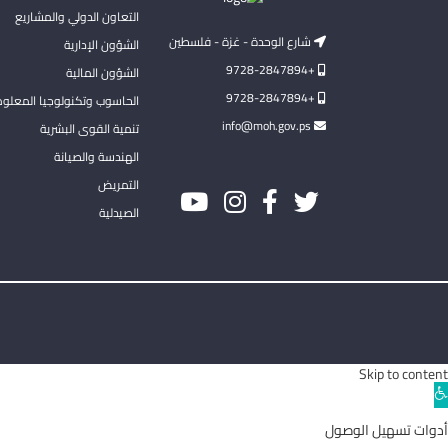
التعاون الدولي والمشاريع
شارع الوحدة - غزة - فلسطين
الشؤون الإدارية
+9728-2847894
الشؤون المالية
+9728-2847894
الحاسوب وتكنولوجيا المعلو
info@moh.gov.ps
تنمية القوى البشرية
الهندسة والصيانة
التمريض
الصيدلية
Skip to content
Ope
toolba
أدوات تسهيل الوصول