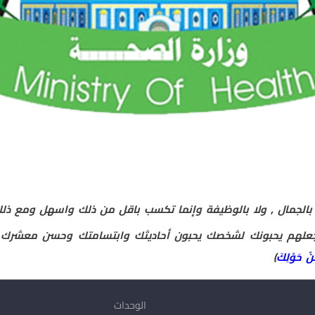
لا بالجمال , ولا بالوظيفة وإنما تكسب باقل من ذلك واسهل ومع 
جعلهم يحبونك لشخصك يحبون أحاديثك وابتسامتك وحسن معشرك 
نْ حَوْلِكَ
)
الوحدات