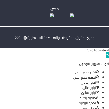
صحتي
جميع الحقوق محفوظة | وزارة الصحة الفلسطينية @ 2021
Skip to content
Ope
toolba
أدوات تسهيل الوصول
تكبير حجم النص
تصغير حجم النص
تدرج رمادي
تباين عالي
تباين سلبي
خلفية باهتة
تحديد الروابط
خط مقروء