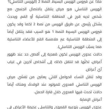
ماذا عن فيروس الهربس البسيط، النمط 2 (الهربس التناسلي)؟
الهربس التناسلي هو مرض ينتقل بالاتصال الجنسي مع
شخص لديه قرح في المنطقة التناسلية أو الفم، ويحدث
بشكل رئيسي عن طريق الهربس من نمط 2 (كما وقد يكون
فيروس الهربس البسيط النمط 1 هو السبب فقد ينتقل أيضاً
إلى المنطقة التناسلية عبر ملامسة الفم للأعضاء التناسلية
مما يسبِّب الهربس التناسلي).
حالات عدوى الهربس تكون مُعدِية إلى أقصى حد عند ظهور
أعراض، لكنّها قد تنتقل كذلك إلى أشخاص آخرين في غياب
أي أعراض.
وقد تنقل النساء الحوامل اللاتي يعانين من تفشي مرض
الهربس التناسلي العدوى للمولود عند الولادة، وهناك أيضاً
حالات تحدث فيها العدوى خلال فترة الحمل.
أعراض الإصابة
عدوى الهربس بنوعيه الفموي والتناسلي عديمة الأعراض في