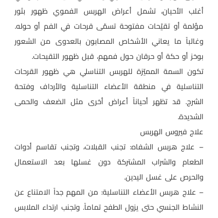
أغلب الأحيان، تشمل أعراض الهربس الفموي ظهور بثور
مؤلمة أو تقيّحات مفتوحة تسمّى قرحات في الفم أو حوله.
وغالباً ما يعاني الأشخاص المصابون بالعدوى من الشعور
بوخز أو حكة أو حرقان حول فمهم، قبل ظهور التقيحات.
تكون السمة المميّزة للهربس التناسلي هي ظهور القرحات
التناسلية في منطقة الأعضاء التناسلية والأرداف وفتحة
الشرج. قد تظهر أحياناً أعراض أخرى مثل الضعف والحمى
الشديدة.
علاج فيروس الهربس
– علاج هربس الشفاه: تجنب القبلات، وتجنب تقاسم أدوات
الطعام والشراب المشتركة دون غسلها بعد الاستعمال
والحرص على غسل اليدين.
– علاج هربس الأعضاء التناسلية: من المهم جداً الامتناع عن
النشاط الجنسي حتى يزول الطفح تماماً. وتجنب ارتداء الملابس