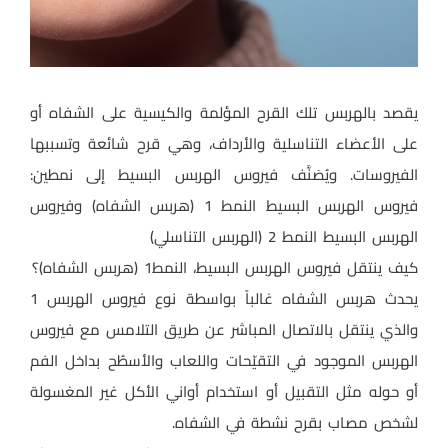
يقصد بالهربس تلك القرح المؤلمة والكيسية على الشفاه أو
على الأعضاء التناسلية والأرداف، وهي قرح شائعة وتسببها
الفيروسات. ويُصَنَّف فيروس الهربس البسيط إلى نمطين:
فيروس الهربس البسيط النمط 1 (هربس الشفاه) وفيروس
الهربس البسيط النمط 2 (الهربس التناسلي)
كيف ينتقل فيروس الهربس البسيط، النمط1 (هربس الشفاه)؟
يحدث هربس الشفاه غالباً بواسطة نوع فيروس الهربس 1
والذي ينتقل بالاتصال المباشر عن طريق التلامس مع فيروس
الهربس الموجود في التقيّحات واللعاب والأسطُح بداخل الفم
أو حوله مثل التقبيل أو استخدام أواني الأكل غير المغسولة
لشخص مصاب بقرح نشطة في الشفاه.