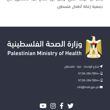
جمعية إغاثة أطفال فلسطين.
شارع الوحدة - غزة - فلسطين
+9728-2847894
+9728-2847894
info@moh.gov.ps