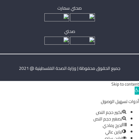
صحتي سمارت
صحتي
جميع الحقوق محفوظة | وزارة الصحة الفلسطينية @ 2021
Skip to content
Ope
toolba
أدوات تسهيل الوصول
تكبير حجم النص
تصغير حجم النص
تدرج رمادي
تباين عالي
تباين سلبي