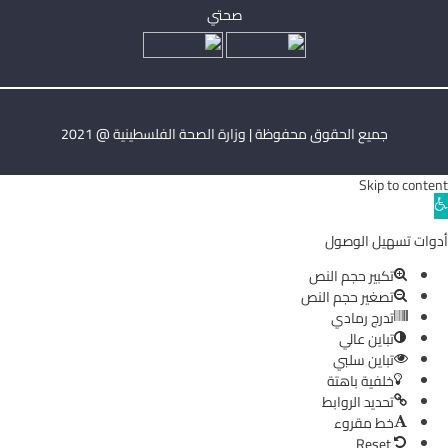
صحتي
جميع الحقوق محفوظة | وزارة الصحة الفلسطينية @ 2021
Skip to content
Ope
toolba
أدوات تسهيل الوصول
تكبير حجم النص
تصغير حجم النص
تدرج رمادي
تباين عالي
تباين سلبي
خلفية باهتة
تحديد الروابط
خط مقروء
Reset