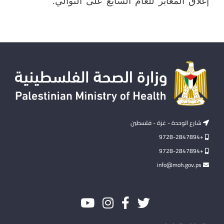
إغلاق المعابر للعام السابع على التوالي.
شارع الوحدة - غزة - فلسطين
+9728-2847894
+9728-2847894
info@moh.gov.ps