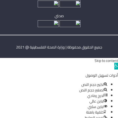
صحتي
جميع الحقوق محفوظة | وزارة الصحة الفلسطينية @ 2021
Skip to content
Ope
toolba
أدوات تسهيل الوصول
تكبير حجم النص
تصغير حجم النص
تدرج رمادي
تباين عالي
تباين سلبي
خلفية باهتة
تحديد الروابط