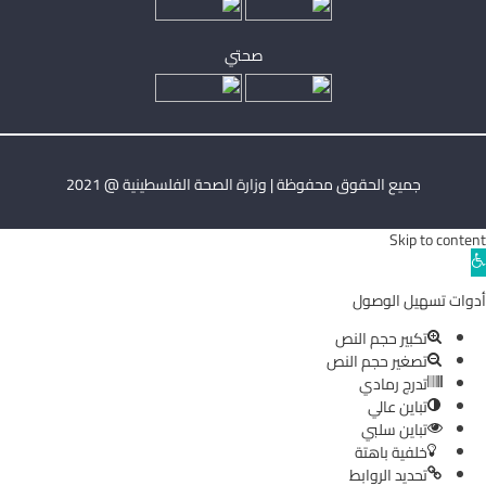
صحتي
جميع الحقوق محفوظة | وزارة الصحة الفلسطينية @ 2021
Skip to content
Ope
toolba
أدوات تسهيل الوصول
تكبير حجم النص
تصغير حجم النص
تدرج رمادي
تباين عالي
تباين سلبي
خلفية باهتة
تحديد الروابط