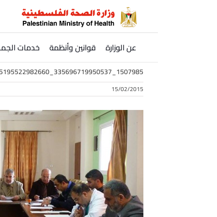
Ski
t
conten
عن الوزارة
قوانين وأنظمة
خدمات الجمه
1507985_335696719950537_3419935195522982660_n
15/02/2015