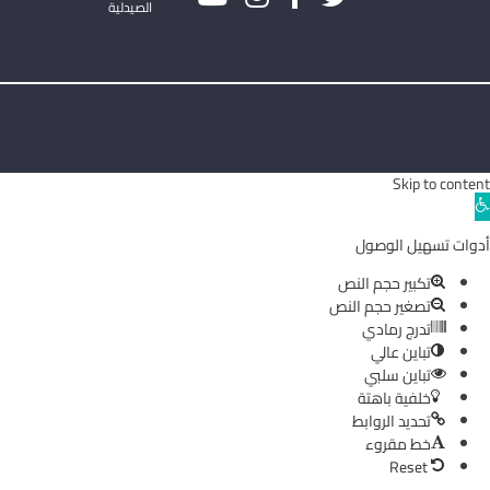
الصيدلية
Skip to content
Ope
toolba
أدوات تسهيل الوصول
تكبير حجم النص
تصغير حجم النص
تدرج رمادي
تباين عالي
تباين سلبي
خلفية باهتة
تحديد الروابط
خط مقروء
Reset