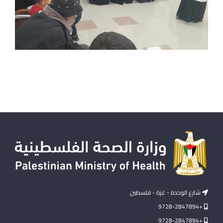
شارع الوحدة - غزة - فلسطين
+9728-2847894
+9728-2847894