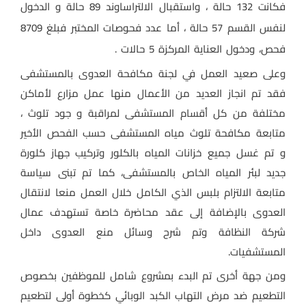
فكانت 132 حالة ، واستقبال الالتراساوند 89 حالة و الدخول
لنفس القسم 57 حالة ، أما عدد فحوصات المختبر فبلغ 8709
فحص، ودخول العناية المركزة 5 حالات .
وعلى صعيد العمل في لجنة مكافحة العدوى بالمستشفى
فقد تم انجاز العديد من الأعمال منها عمل مزارع لأماكن
مختلفة من كل أقسام المستشفى لمراقبة و جود تلوث ،
متابعة مكافحة تلوث مياه المستشفى حسب الفحص الأخير
و تم غسل جميع خزانات المياه بالكلور وتركيب جهاز كلورة
جديد لبئر المياه الخاص بالمستشفى، كما تم تبنى سياسة
متابعة الالتزام بلبس الذي الكامل خلال العمل منعا لانتقال
العدوى بالإضافة إلى عقد محاضرة خاصة تستهدف عمال
شركة النظافة وتم شرح وسائل منع العدوى داخل
المستشفيات.
ومن جهة أخرى تم البدء بمشروع شامل للموظفين بخصوص
التطعيم ضد مرض التهاب الكبد الوبائي كخطوة أولى لتطعيم