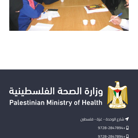
شارع الوحدة - غزة - فلسطين
+9728-2847894
+9728-2847894