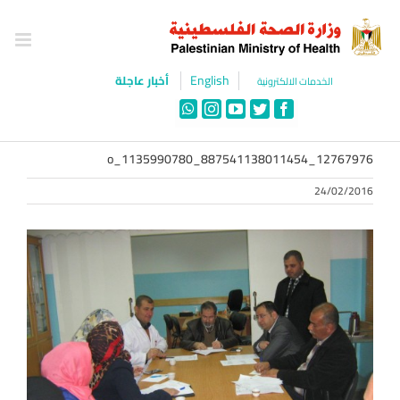
Ski
t
conten
English
أخبار عاجلة
الخدمات الالكترونية
WhatsApp
Instagram
YouTube
Twitter
Facebook
12767976_887541138011454_1135990780_o
24/02/2016