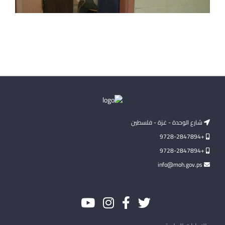
شارع الوحدة - غزة - فلسطين
+9728-2847894
+9728-2847894
info@moh.gov.ps