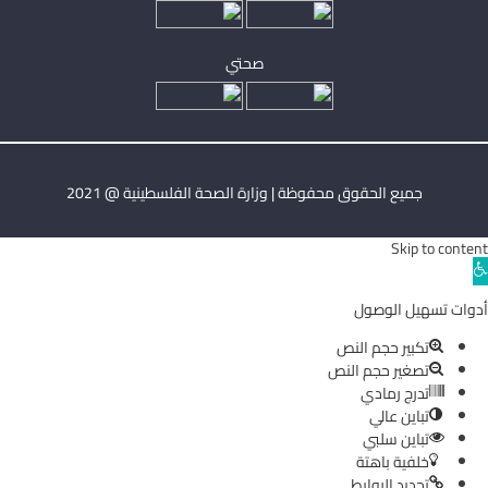
صحتي
جميع الحقوق محفوظة | وزارة الصحة الفلسطينية @ 2021
Skip to content
Ope
toolba
أدوات تسهيل الوصول
تكبير حجم النص
تصغير حجم النص
تدرج رمادي
تباين عالي
تباين سلبي
خلفية باهتة
تحديد الروابط