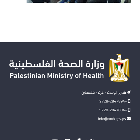
شارع الوحدة - غزة - فلسطين
+9728-2847894
+9728-2847894
info@moh.gov.ps