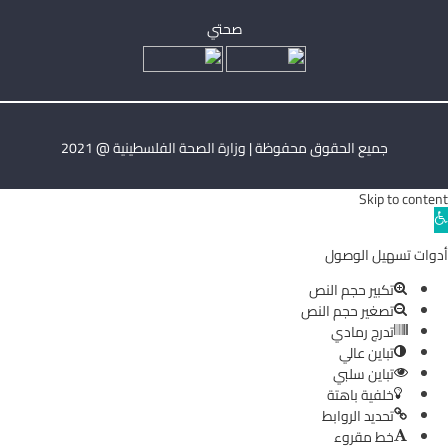
صحتي
جميع الحقوق محفوظة | وزارة الصحة الفلسطينية @ 2021
Skip to content
Ope
toolba
أدوات تسهيل الوصول
تكبير حجم النص
تصغير حجم النص
تدرج رمادي
تباين عالي
تباين سلبي
خلفية باهتة
تحديد الروابط
خط مقروء