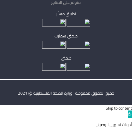
متوفر على المتاجر
تطبيق مساْر
صحتي سمارت
صحتي
جميع الحقوق محفوظة | وزارة الصحة الفلسطينية @ 2021
Skip to content
Ope
toolba
أدوات تسهيل الوصول