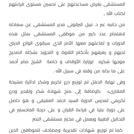
المستشفى بغرض مساعدتهم على تحسين مستوى قراءتهم
لكتاب الله ,
من جانبه عبر د. نبيل البرقونى مدير المستشفى عن سعادته
لاهتمام عدد كبير من موظفى المستشفى بمثل هذه
الدورات و تفاعلهم معها الأمر الذي سيقوى الوازع الديني
لديهم و يعرفهم بأحكام التلاوة و التجويد بشكله الصحيح
موجها شكره
لوزارة الأوقاف و خاصة الشيخ صابر أحمد
على ما بذله من وقته في سبيل الله .
وفى نهاية الحفل تم توزيع درع تكريم وشكر لدائرة مشيخة
المقارىء
بالإضافة إلى منح شهادة شكر وتقدير ودرع
تكريمي لمدرس الدورة السيد احمد العفيفى و هو حاصل
على دورة عليا في قراءة القران و على درجة الماجستير في
التحاليل الطبية ويعمل في مختبر مستشفى النصر
كما تم توزيع شهادات تقديرية ومصاحف للموظفين الذين