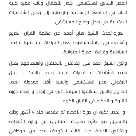
المدير السابق لمستشفى النصر للأطفال ونائب عميد كلية
الطب في الجامعة الإسلامية بالإضافة إلى بعض الشخصيات
الاعتبارية من داخل وخارج المستشفى.
بدوره تحدث الشيخ صابر أحمد عن عظمة القران الكريم
وأهميته في حياتنا،مستعرضا بعض القراءات فيه منها قراءة
الشاطبية وقراءة حمزة المتواترة .
وأثنى الشيخ أحمد على القائمين بالاحتفال واهتمامهم بمثل
هذه النشاطات و الدورات الدينية وخص بالشكر د. نبيل
البرقونى مدير المستشفى والسيد رأفت حمدونة المدير
الادارى والذين ساهموا إسهاما كبيرا في إنجاح و إتمام دورة
التلاوة والأحكام في القران الكريم.
و الجدير ذكره ان دورة الأحكام تم عقدها منذ 4 أشهر وذلك
بالتنسيق مع دائرة مشيخة المقارىء في وزارة الأوقاف
والشئون الدينية حيث كانت تستهدف عدد من موظفي