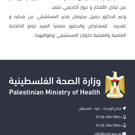
من تبادل الأفكار و حوار أكاديمي مثمر .
وعبر الدكتور جميل سليمان مدير المستشفى عن شكره و
تقديره للمشاركين والحضور متمنياً المزيد لرفع الكفاءة
العلمية والعملية لكوادر المستشفى وطواقهما .
شارع الوحدة - غزة - فلسطين
+9728-2847894
+9728-2847894
info@moh.gov.ps