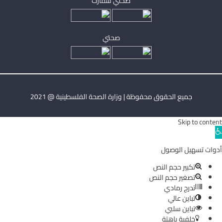
صحتي سمارت
صحتي
جميع الحقوق محفوظة | وزارة الصحة الفلسطينية @ 2021
Skip to content
Ope
toolba
أدوات تسهيل الوصول
تكبير حجم النص
تصغير حجم النص
تدرج رمادي
تباين عالي
تباين سلبي
خلفية باهتة