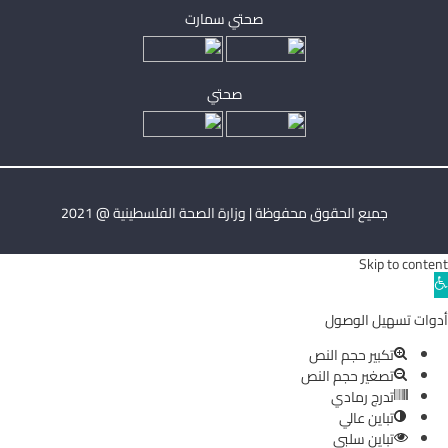
صحتي سمارت
صحتي
جميع الحقوق محفوظة | وزارة الصحة الفلسطينية @ 2021
Skip to content
Ope
toolba
أدوات تسهيل الوصول
تكبير حجم النص
تصغير حجم النص
تدرج رمادي
تباين عالي
تباين سلبي