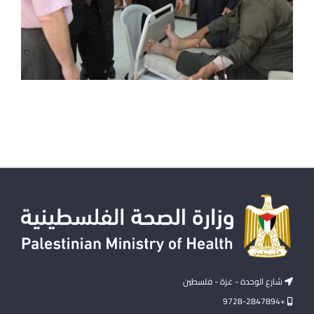
شارع الوحدة - غزة - فلسطين
+9728-2847894