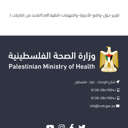
تقرير-حول-واقع-الأدوية-والمهمات-الطبية.pdf (العديد من التنزيلات )
شارع الوحدة - غزة - فلسطين
+9728-2847894
+9728-2847894
info@moh.gov.ps